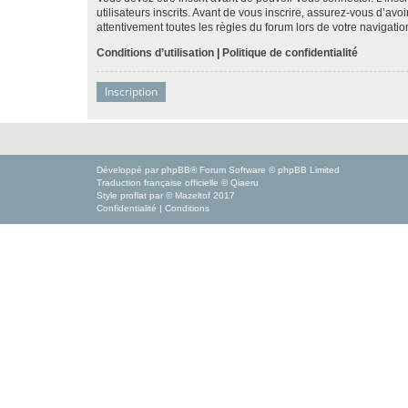
utilisateurs inscrits. Avant de vous inscrire, assurez-vous d’avo
attentivement toutes les règles du forum lors de votre navigatio
Conditions d’utilisation
|
Politique de confidentialité
Inscription
Développé par
phpBB
® Forum Software © phpBB Limited
Traduction française officielle
©
Qiaeru
Style
proflat
par ©
Mazeltof
2017
Confidentialité
|
Conditions