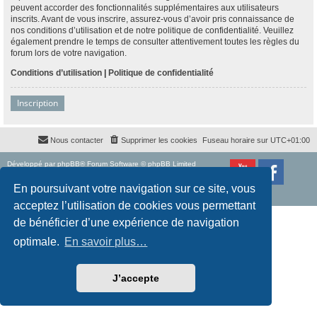
peuvent accorder des fonctionnalités supplémentaires aux utilisateurs
inscrits. Avant de vous inscrire, assurez-vous d’avoir pris connaissance de
nos conditions d’utilisation et de notre politique de confidentialité. Veuillez
également prendre le temps de consulter attentivement toutes les règles du
forum lors de votre navigation.
Conditions d’utilisation
|
Politique de confidentialité
Inscription
Nous contacter
Supprimer les cookies
Fuseau horaire sur
UTC+01:00
Développé par
phpBB
® Forum Software © phpBB Limited
Traduction française officielle
©
Qiaeru
Style
proflat
par ©
Mazeltof
2017
En poursuivant votre navigation sur ce site, vous
Confidentialité
|
Conditions
acceptez l’utilisation de cookies vous permettant
de bénéficier d’une expérience de navigation
optimale.
En savoir plus…
J’accepte