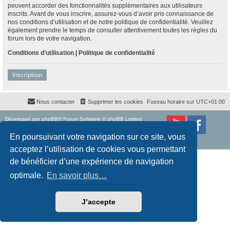
peuvent accorder des fonctionnalités supplémentaires aux utilisateurs
inscrits. Avant de vous inscrire, assurez-vous d’avoir pris connaissance de
nos conditions d’utilisation et de notre politique de confidentialité. Veuillez
également prendre le temps de consulter attentivement toutes les règles du
forum lors de votre navigation.
Conditions d’utilisation
|
Politique de confidentialité
Inscription
Nous contacter
Supprimer les cookies
Fuseau horaire sur
UTC+01:00
Développé par
phpBB
® Forum Software © phpBB Limited
Traduction française officielle
©
Qiaeru
Style
proflat
par ©
Mazeltof
2017
En poursuivant votre navigation sur ce site, vous
Confidentialité
|
Conditions
acceptez l’utilisation de cookies vous permettant
de bénéficier d’une expérience de navigation
optimale.
En savoir plus…
J’accepte