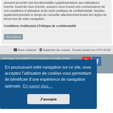
peuvent accorder des fonctionnalités supplémentaires aux utilisateurs
inscrits. Avant de vous inscrire, assurez-vous d’avoir pris connaissance de
nos conditions d’utilisation et de notre politique de confidentialité. Veuillez
également prendre le temps de consulter attentivement toutes les règles du
forum lors de votre navigation.
Conditions d’utilisation
|
Politique de confidentialité
Inscription
Nous contacter
Supprimer les cookies
Fuseau horaire sur
UTC+01:00
Développé par
phpBB
® Forum Software © phpBB Limited
Traduction française officielle
©
Qiaeru
Style
proflat
par ©
Mazeltof
2017
En poursuivant votre navigation sur ce site, vous
Confidentialité
|
Conditions
acceptez l’utilisation de cookies vous permettant
de bénéficier d’une expérience de navigation
optimale.
En savoir plus…
J’accepte