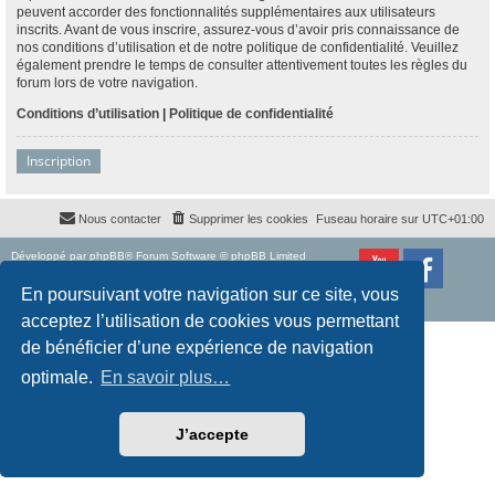
peuvent accorder des fonctionnalités supplémentaires aux utilisateurs
inscrits. Avant de vous inscrire, assurez-vous d’avoir pris connaissance de
nos conditions d’utilisation et de notre politique de confidentialité. Veuillez
également prendre le temps de consulter attentivement toutes les règles du
forum lors de votre navigation.
Conditions d’utilisation
|
Politique de confidentialité
Inscription
Nous contacter
Supprimer les cookies
Fuseau horaire sur
UTC+01:00
Développé par
phpBB
® Forum Software © phpBB Limited
Traduction française officielle
©
Qiaeru
Style
proflat
par ©
Mazeltof
2017
En poursuivant votre navigation sur ce site, vous
Confidentialité
|
Conditions
acceptez l’utilisation de cookies vous permettant
de bénéficier d’une expérience de navigation
optimale.
En savoir plus…
J’accepte