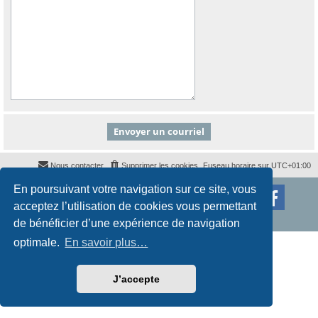
Nous contacter
Supprimer les cookies
Fuseau horaire sur
UTC+01:00
En poursuivant votre navigation sur ce site, vous
Développé par
phpBB
® Forum Software © phpBB Limited
Traduction française officielle
©
Qiaeru
acceptez l’utilisation de cookies vous permettant
Style
proflat
par ©
Mazeltof
2017
Confidentialité
|
Conditions
de bénéficier d’une expérience de navigation
optimale.
En savoir plus…
J’accepte