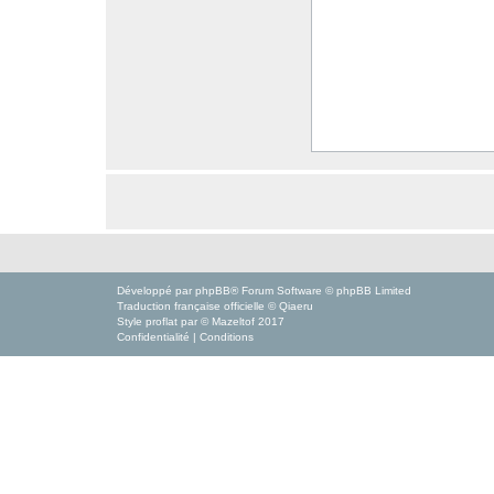
Développé par
phpBB
® Forum Software © phpBB Limited
Traduction française officielle
©
Qiaeru
Style
proflat
par ©
Mazeltof
2017
Confidentialité
|
Conditions