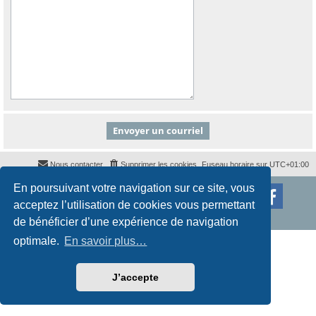
Nous contacter
Supprimer les cookies
Fuseau horaire sur
UTC+01:00
En poursuivant votre navigation sur ce site, vous
Développé par
phpBB
® Forum Software © phpBB Limited
Traduction française officielle
©
Qiaeru
acceptez l’utilisation de cookies vous permettant
Style
proflat
par ©
Mazeltof
2017
Confidentialité
|
Conditions
de bénéficier d’une expérience de navigation
optimale.
En savoir plus…
J’accepte