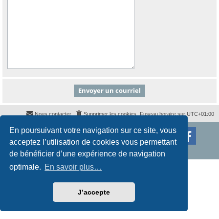
Nous contacter
Supprimer les cookies
Fuseau horaire sur
UTC+01:00
En poursuivant votre navigation sur ce site, vous
Développé par
phpBB
® Forum Software © phpBB Limited
Traduction française officielle
©
Qiaeru
acceptez l’utilisation de cookies vous permettant
Style
proflat
par ©
Mazeltof
2017
Confidentialité
|
Conditions
de bénéficier d’une expérience de navigation
optimale.
En savoir plus…
J’accepte