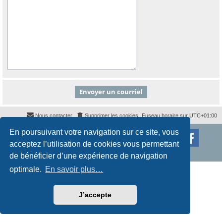
Nous contacter
Supprimer les cookies
Fuseau horaire sur
UTC+01:00
En poursuivant votre navigation sur ce site, vous
Développé par
phpBB
® Forum Software © phpBB Limited
Traduction française officielle
©
Qiaeru
acceptez l’utilisation de cookies vous permettant
Style
proflat
par ©
Mazeltof
2017
Confidentialité
|
Conditions
de bénéficier d’une expérience de navigation
optimale.
En savoir plus…
J’accepte