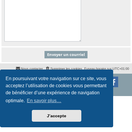
Nous contacter
Supprimer les cookies
Fuseau horaire sur
UTC+01:00
En poursuivant votre navigation sur ce site, vous
Développé par
phpBB
® Forum Software © phpBB Limited
Traduction française officielle
©
Qiaeru
acceptez l’utilisation de cookies vous permettant
Style
proflat
par ©
Mazeltof
2017
Confidentialité
|
Conditions
de bénéficier d’une expérience de navigation
optimale.
En savoir plus…
J’accepte