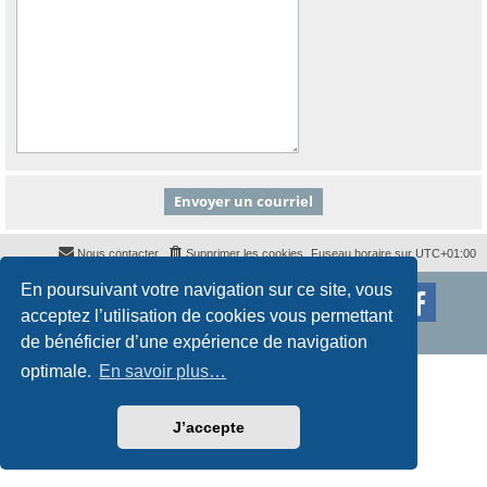
Nous contacter
Supprimer les cookies
Fuseau horaire sur
UTC+01:00
En poursuivant votre navigation sur ce site, vous
Développé par
phpBB
® Forum Software © phpBB Limited
Traduction française officielle
©
Qiaeru
acceptez l’utilisation de cookies vous permettant
Style
proflat
par ©
Mazeltof
2017
Confidentialité
|
Conditions
de bénéficier d’une expérience de navigation
optimale.
En savoir plus…
J’accepte