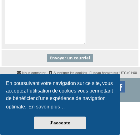
Nous contacter
Supprimer les cookies
Fuseau horaire sur
UTC+01:00
En poursuivant votre navigation sur ce site, vous
Développé par
phpBB
® Forum Software © phpBB Limited
Traduction française officielle
©
Qiaeru
acceptez l’utilisation de cookies vous permettant
Style
proflat
par ©
Mazeltof
2017
Confidentialité
|
Conditions
de bénéficier d’une expérience de navigation
optimale.
En savoir plus…
J’accepte