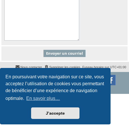
Nous contacter
Supprimer les cookies
Fuseau horaire sur
UTC+01:00
En poursuivant votre navigation sur ce site, vous
Développé par
phpBB
® Forum Software © phpBB Limited
Traduction française officielle
©
Qiaeru
acceptez l’utilisation de cookies vous permettant
Style
proflat
par ©
Mazeltof
2017
Confidentialité
|
Conditions
de bénéficier d’une expérience de navigation
optimale.
En savoir plus…
J’accepte