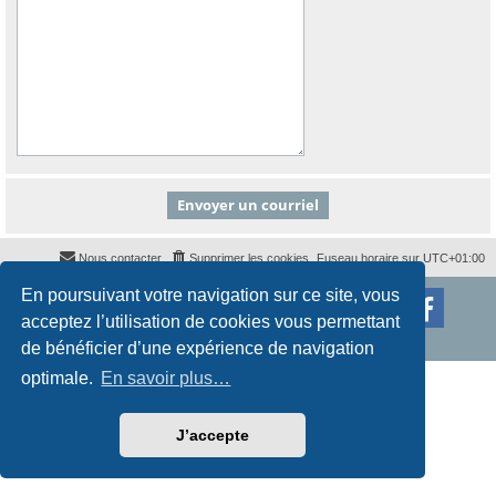
Nous contacter
Supprimer les cookies
Fuseau horaire sur
UTC+01:00
En poursuivant votre navigation sur ce site, vous
Développé par
phpBB
® Forum Software © phpBB Limited
Traduction française officielle
©
Qiaeru
acceptez l’utilisation de cookies vous permettant
Style
proflat
par ©
Mazeltof
2017
Confidentialité
|
Conditions
de bénéficier d’une expérience de navigation
optimale.
En savoir plus…
J’accepte