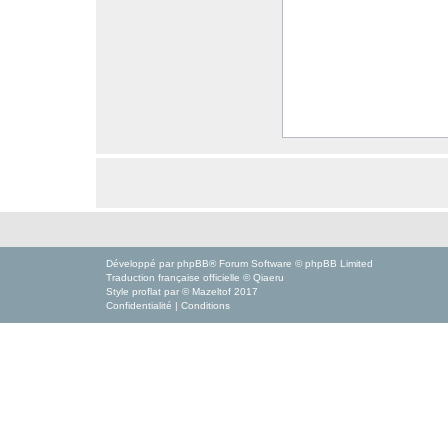
Développé par
phpBB
® Forum Software © phpBB Limited
Traduction française officielle
©
Qiaeru
Style
proflat
par ©
Mazeltof
2017
Confidentialité
|
Conditions