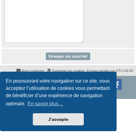
Nous contacter
Supprimer les cookies
Fuseau horaire sur
UTC+01:00
En poursuivant votre navigation sur ce site, vous
Développé par
phpBB
® Forum Software © phpBB Limited
Traduction française officielle
©
Qiaeru
acceptez l’utilisation de cookies vous permettant
Style
proflat
par ©
Mazeltof
2017
Confidentialité
|
Conditions
de bénéficier d’une expérience de navigation
optimale.
En savoir plus…
J’accepte