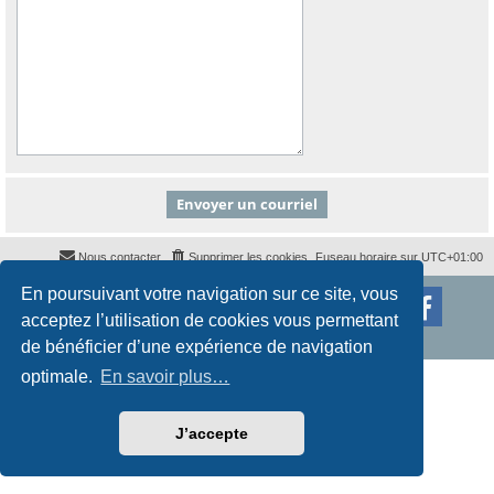
Nous contacter
Supprimer les cookies
Fuseau horaire sur
UTC+01:00
En poursuivant votre navigation sur ce site, vous
Développé par
phpBB
® Forum Software © phpBB Limited
Traduction française officielle
©
Qiaeru
acceptez l’utilisation de cookies vous permettant
Style
proflat
par ©
Mazeltof
2017
Confidentialité
|
Conditions
de bénéficier d’une expérience de navigation
optimale.
En savoir plus…
J’accepte