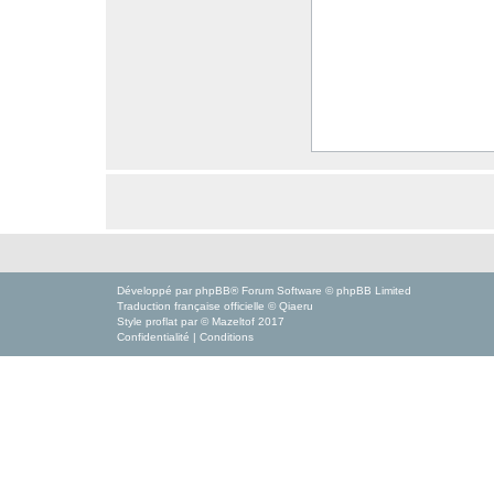
Développé par
phpBB
® Forum Software © phpBB Limited
Traduction française officielle
©
Qiaeru
Style
proflat
par ©
Mazeltof
2017
Confidentialité
|
Conditions