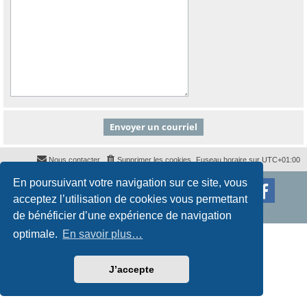
Nous contacter
Supprimer les cookies
Fuseau horaire sur
UTC+01:00
En poursuivant votre navigation sur ce site, vous
Développé par
phpBB
® Forum Software © phpBB Limited
Traduction française officielle
©
Qiaeru
acceptez l’utilisation de cookies vous permettant
Style
proflat
par ©
Mazeltof
2017
Confidentialité
|
Conditions
de bénéficier d’une expérience de navigation
optimale.
En savoir plus…
J’accepte