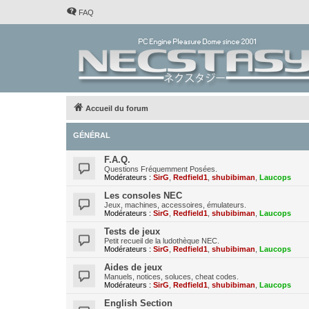
FAQ
Accueil du forum
GÉNÉRAL
F.A.Q.
Questions Fréquemment Posées.
Modérateurs :
SirG
,
Redfield1
,
shubibiman
,
Laucops
Les consoles NEC
Jeux, machines, accessoires, émulateurs.
Modérateurs :
SirG
,
Redfield1
,
shubibiman
,
Laucops
Tests de jeux
Petit recueil de la ludothèque NEC.
Modérateurs :
SirG
,
Redfield1
,
shubibiman
,
Laucops
Aides de jeux
Manuels, notices, soluces, cheat codes.
Modérateurs :
SirG
,
Redfield1
,
shubibiman
,
Laucops
English Section