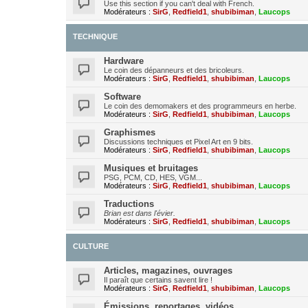
Use this section if you can't deal with French.
Modérateurs :
SirG
,
Redfield1
,
shubibiman
,
Laucops
TECHNIQUE
Hardware
Le coin des dépanneurs et des bricoleurs.
Modérateurs :
SirG
,
Redfield1
,
shubibiman
,
Laucops
Software
Le coin des demomakers et des programmeurs en herbe.
Modérateurs :
SirG
,
Redfield1
,
shubibiman
,
Laucops
Graphismes
Discussions techniques et Pixel Art en 9 bits.
Modérateurs :
SirG
,
Redfield1
,
shubibiman
,
Laucops
Musiques et bruitages
PSG, PCM, CD, HES, VGM...
Modérateurs :
SirG
,
Redfield1
,
shubibiman
,
Laucops
Traductions
Brian est dans l'évier.
Modérateurs :
SirG
,
Redfield1
,
shubibiman
,
Laucops
CULTURE
Articles, magazines, ouvrages
Il paraît que certains savent lire !
Modérateurs :
SirG
,
Redfield1
,
shubibiman
,
Laucops
Émissions, reportages, vidéos