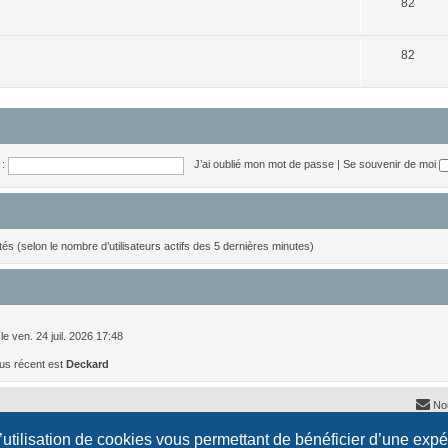
S
j
82
u
e
j
S
t
82
e
u
s
t
j
s
e
t
:
J’ai oublié mon mot de passe
|
Se souvenir de moi
s
nvités (selon le nombre d’utilisateurs actifs des 5 dernières minutes)
le ven. 24 juil. 2026 17:48
us récent est
Deckard
No
l’utilisation de cookies vous permettant de bénéficier d’une exp