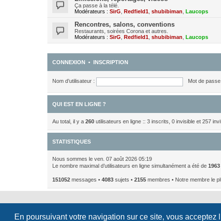
Ça passe à la télé.
Modérateurs :
SirG
,
Redfield1
,
shubibiman
,
Laucops
Rencontres, salons, conventions
Restaurants, soirées Corona et autres.
Modérateurs :
SirG
,
Redfield1
,
shubibiman
,
Laucops
CONNEXION
•
INSCRIPTION
Nom d’utilisateur :
Mot de passe 
QUI EST EN LIGNE ?
Au total, il y a
260
utilisateurs en ligne :: 3 inscrits, 0 invisible et 257 i
STATISTIQUES
Nous sommes le ven. 07 août 2026 05:19
Le nombre maximal d’utilisateurs en ligne simultanément a été de
1963
151052
messages •
4083
sujets •
2155
membres • Notre membre le pl
En poursuivant votre navigation sur ce site, vous acceptez 
Développé par
phpBB
® Forum Software © phpBB Limited