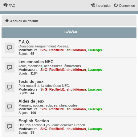
FAQ
Inscription
Connexion
Accueil du forum
Général
F.A.Q.
Questions Fréquemment Posées.
Modérateurs :
SirG
,
Redfield1
,
shubibiman
,
Laucops
Sujets :
65
Les consoles NEC
Jeux, machines, accessoires, émulateurs.
Modérateurs :
SirG
,
Redfield1
,
shubibiman
,
Laucops
Sujets :
1184
Tests de jeux
Petit recueil de la ludothèque NEC.
Modérateurs :
SirG
,
Redfield1
,
shubibiman
,
Laucops
Sujets :
44
Aides de jeux
Manuels, notices, soluces, cheat codes.
Modérateurs :
SirG
,
Redfield1
,
shubibiman
,
Laucops
Sujets :
190
English Section
Use this section if you can't deal with French.
Modérateurs :
SirG
,
Redfield1
,
shubibiman
,
Laucops
Sujets :
39