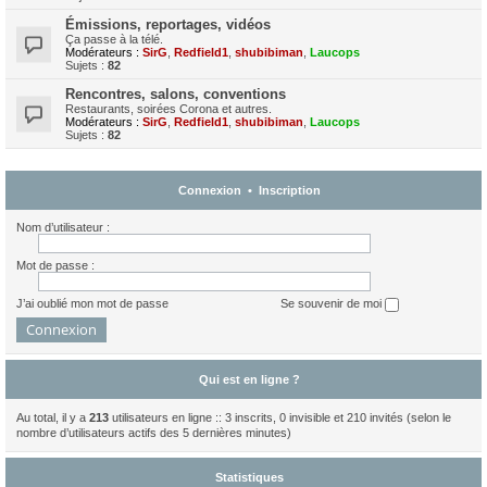
Émissions, reportages, vidéos
Ça passe à la télé.
Modérateurs :
SirG
,
Redfield1
,
shubibiman
,
Laucops
Sujets :
82
Rencontres, salons, conventions
Restaurants, soirées Corona et autres.
Modérateurs :
SirG
,
Redfield1
,
shubibiman
,
Laucops
Sujets :
82
Connexion
•
Inscription
Nom d’utilisateur :
Mot de passe :
J’ai oublié mon mot de passe
Se souvenir de moi
Qui est en ligne ?
Au total, il y a
213
utilisateurs en ligne :: 3 inscrits, 0 invisible et 210 invités (selon le
nombre d’utilisateurs actifs des 5 dernières minutes)
Statistiques