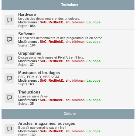
Technique
Hardware
Le coin des dépanneurs et des bricoleurs.
Modérateurs :
SirG
,
Redfield1
,
shubibiman
,
Laucops
Sujets :
854
Software
Le coin des demomakers et des programmeurs en herbe.
Modérateurs :
SirG
,
Redfield1
,
shubibiman
,
Laucops
Sujets :
194
Graphismes
Discussions techniques et Pixel Art en 9 bits.
Modérateurs :
SirG
,
Redfield1
,
shubibiman
,
Laucops
Sujets :
37
Musiques et bruitages
PSG, PCM, CD, HES, VGM...
Modérateurs :
SirG
,
Redfield1
,
shubibiman
,
Laucops
Sujets :
63
Traductions
Brian est dans l'évier.
Modérateurs :
SirG
,
Redfield1
,
shubibiman
,
Laucops
Sujets :
35
Culture
Articles, magazines, ouvrages
Il paraît que certains savent lire !
Modérateurs :
SirG
,
Redfield1
,
shubibiman
,
Laucops
Sujets :
130