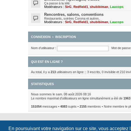
Ça passe à la télé.
Modérateurs :
SirG
,
Redfield1
,
shubibiman
,
Laucops
Rencontres, salons, conventions
Restaurants, soirées Corona et autres.
Modérateurs :
SirG
,
Redfield1
,
shubibiman
,
Laucops
CONNEXION
•
INSCRIPTION
Nom d’utilisateur :
Mot de passe 
QUI EST EN LIGNE ?
Au total, il y a
213
utilisateurs en ligne :: 3 inscrits, 0 invisible et 210 i
STATISTIQUES
Nous sommes le sam. 08 août 2026 08:16
Le nombre maximal d’utilisateurs en ligne simultanément a été de
1963
151054
messages •
4083
sujets •
2155
membres • Notre membre le pl
En poursuivant votre navigation sur ce site, vous acceptez 
Développé par
phpBB
® Forum Software © phpBB Limited