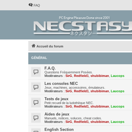
FAQ
Accueil du forum
GÉNÉRAL
F.A.Q.
Questions Fréquemment Posées.
Modérateurs :
SirG
,
Redfield1
,
shubibiman
,
Laucops
Les consoles NEC
Jeux, machines, accessoires, émulateurs.
Modérateurs :
SirG
,
Redfield1
,
shubibiman
,
Laucops
Tests de jeux
Petit recueil de la ludothèque NEC.
Modérateurs :
SirG
,
Redfield1
,
shubibiman
,
Laucops
Aides de jeux
Manuels, notices, soluces, cheat codes.
Modérateurs :
SirG
,
Redfield1
,
shubibiman
,
Laucops
English Section