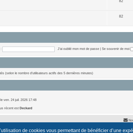
S
j
82
u
e
j
S
t
82
e
u
s
t
j
s
e
t
:
J’ai oublié mon mot de passe
|
Se souvenir de moi
s
nvités (selon le nombre d’utilisateurs actifs des 5 dernières minutes)
le ven. 24 juil. 2026 17:48
us récent est
Deckard
No
l’utilisation de cookies vous permettant de bénéficier d’une exp