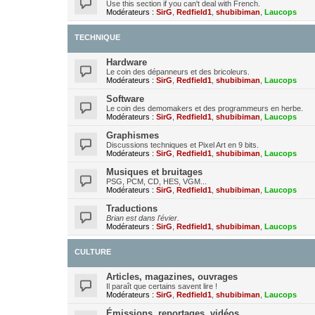
Use this section if you can't deal with French.
Modérateurs :
SirG
,
Redfield1
,
shubibiman
,
Laucops
TECHNIQUE
Hardware
Le coin des dépanneurs et des bricoleurs.
Modérateurs :
SirG
,
Redfield1
,
shubibiman
,
Laucops
Software
Le coin des demomakers et des programmeurs en herbe.
Modérateurs :
SirG
,
Redfield1
,
shubibiman
,
Laucops
Graphismes
Discussions techniques et Pixel Art en 9 bits.
Modérateurs :
SirG
,
Redfield1
,
shubibiman
,
Laucops
Musiques et bruitages
PSG, PCM, CD, HES, VGM...
Modérateurs :
SirG
,
Redfield1
,
shubibiman
,
Laucops
Traductions
Brian est dans l'évier.
Modérateurs :
SirG
,
Redfield1
,
shubibiman
,
Laucops
CULTURE
Articles, magazines, ouvrages
Il paraît que certains savent lire !
Modérateurs :
SirG
,
Redfield1
,
shubibiman
,
Laucops
Émissions, reportages, vidéos