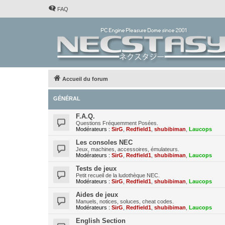
FAQ
Accueil du forum
GÉNÉRAL
F.A.Q.
Questions Fréquemment Posées.
Modérateurs :
SirG
,
Redfield1
,
shubibiman
,
Laucops
Les consoles NEC
Jeux, machines, accessoires, émulateurs.
Modérateurs :
SirG
,
Redfield1
,
shubibiman
,
Laucops
Tests de jeux
Petit recueil de la ludothèque NEC.
Modérateurs :
SirG
,
Redfield1
,
shubibiman
,
Laucops
Aides de jeux
Manuels, notices, soluces, cheat codes.
Modérateurs :
SirG
,
Redfield1
,
shubibiman
,
Laucops
English Section