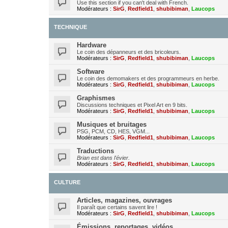
Use this section if you can't deal with French.
Modérateurs :
SirG
,
Redfield1
,
shubibiman
,
Laucops
TECHNIQUE
Hardware
Le coin des dépanneurs et des bricoleurs.
Modérateurs :
SirG
,
Redfield1
,
shubibiman
,
Laucops
Software
Le coin des demomakers et des programmeurs en herbe.
Modérateurs :
SirG
,
Redfield1
,
shubibiman
,
Laucops
Graphismes
Discussions techniques et Pixel Art en 9 bits.
Modérateurs :
SirG
,
Redfield1
,
shubibiman
,
Laucops
Musiques et bruitages
PSG, PCM, CD, HES, VGM...
Modérateurs :
SirG
,
Redfield1
,
shubibiman
,
Laucops
Traductions
Brian est dans l'évier.
Modérateurs :
SirG
,
Redfield1
,
shubibiman
,
Laucops
CULTURE
Articles, magazines, ouvrages
Il paraît que certains savent lire !
Modérateurs :
SirG
,
Redfield1
,
shubibiman
,
Laucops
Émissions, reportages, vidéos