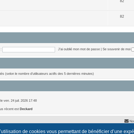
S
j
82
u
e
j
S
t
82
e
u
s
t
j
s
e
t
:
J’ai oublié mon mot de passe
|
Se souvenir de moi
s
nvités (selon le nombre d’utilisateurs actifs des 5 dernières minutes)
le ven. 24 juil. 2026 17:48
us récent est
Deckard
No
l’utilisation de cookies vous permettant de bénéficier d’une exp