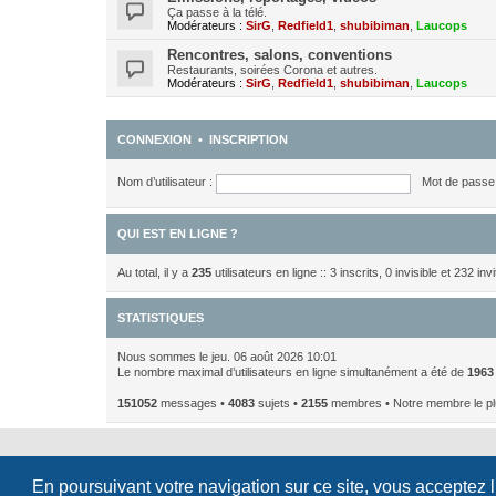
Ça passe à la télé.
Modérateurs :
SirG
,
Redfield1
,
shubibiman
,
Laucops
Rencontres, salons, conventions
Restaurants, soirées Corona et autres.
Modérateurs :
SirG
,
Redfield1
,
shubibiman
,
Laucops
CONNEXION
•
INSCRIPTION
Nom d’utilisateur :
Mot de passe 
QUI EST EN LIGNE ?
Au total, il y a
235
utilisateurs en ligne :: 3 inscrits, 0 invisible et 232 i
STATISTIQUES
Nous sommes le jeu. 06 août 2026 10:01
Le nombre maximal d’utilisateurs en ligne simultanément a été de
1963
151052
messages •
4083
sujets •
2155
membres • Notre membre le pl
En poursuivant votre navigation sur ce site, vous acceptez 
Développé par
phpBB
® Forum Software © phpBB Limited