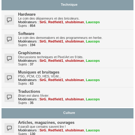
Technique
Hardware
Le coin des dépanneurs et des bricoleurs.
Modérateurs :
SirG
,
Redfield1
,
shubibiman
,
Laucops
Sujets :
854
Software
Le coin des demomakers et des programmeurs en herbe.
Modérateurs :
SirG
,
Redfield1
,
shubibiman
,
Laucops
Sujets :
194
Graphismes
Discussions techniques et Pixel Art en 9 bits.
Modérateurs :
SirG
,
Redfield1
,
shubibiman
,
Laucops
Sujets :
37
Musiques et bruitages
PSG, PCM, CD, HES, VGM...
Modérateurs :
SirG
,
Redfield1
,
shubibiman
,
Laucops
Sujets :
63
Traductions
Brian est dans l'évier.
Modérateurs :
SirG
,
Redfield1
,
shubibiman
,
Laucops
Sujets :
35
Culture
Articles, magazines, ouvrages
Il paraît que certains savent lire !
Modérateurs :
SirG
,
Redfield1
,
shubibiman
,
Laucops
Sujets :
130