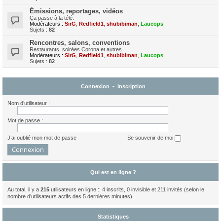
Émissions, reportages, vidéos
Ça passe à la télé.
Modérateurs :
SirG
,
Redfield1
,
shubibiman
,
Laucops
Sujets :
82
Rencontres, salons, conventions
Restaurants, soirées Corona et autres.
Modérateurs :
SirG
,
Redfield1
,
shubibiman
,
Laucops
Sujets :
82
Connexion
•
Inscription
Nom d’utilisateur :
Mot de passe :
J’ai oublié mon mot de passe
Se souvenir de moi
Qui est en ligne ?
Au total, il y a
215
utilisateurs en ligne :: 4 inscrits, 0 invisible et 211 invités (selon le
nombre d’utilisateurs actifs des 5 dernières minutes)
Statistiques