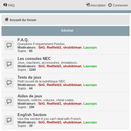
FAQ
Inscription
Connexion
Accueil du forum
Général
F.A.Q.
Questions Fréquemment Posées.
Modérateurs :
SirG
,
Redfield1
,
shubibiman
,
Laucops
Sujets :
65
Les consoles NEC
Jeux, machines, accessoires, émulateurs.
Modérateurs :
SirG
,
Redfield1
,
shubibiman
,
Laucops
Sujets :
1184
Tests de jeux
Petit recueil de la ludothèque NEC.
Modérateurs :
SirG
,
Redfield1
,
shubibiman
,
Laucops
Sujets :
44
Aides de jeux
Manuels, notices, soluces, cheat codes.
Modérateurs :
SirG
,
Redfield1
,
shubibiman
,
Laucops
Sujets :
190
English Section
Use this section if you can't deal with French.
Modérateurs :
SirG
,
Redfield1
,
shubibiman
,
Laucops
Sujets :
39