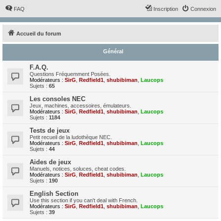
FAQ
Inscription
Connexion
Accueil du forum
Général
F.A.Q.
Questions Fréquemment Posées.
Modérateurs :
SirG
,
Redfield1
,
shubibiman
,
Laucops
Sujets :
65
Les consoles NEC
Jeux, machines, accessoires, émulateurs.
Modérateurs :
SirG
,
Redfield1
,
shubibiman
,
Laucops
Sujets :
1184
Tests de jeux
Petit recueil de la ludothèque NEC.
Modérateurs :
SirG
,
Redfield1
,
shubibiman
,
Laucops
Sujets :
44
Aides de jeux
Manuels, notices, soluces, cheat codes.
Modérateurs :
SirG
,
Redfield1
,
shubibiman
,
Laucops
Sujets :
190
English Section
Use this section if you can't deal with French.
Modérateurs :
SirG
,
Redfield1
,
shubibiman
,
Laucops
Sujets :
39