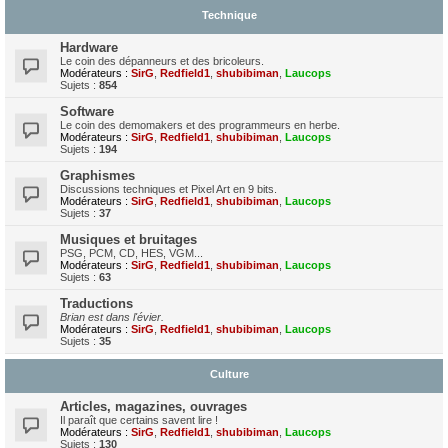
Technique
Hardware
Le coin des dépanneurs et des bricoleurs.
Modérateurs :
SirG
,
Redfield1
,
shubibiman
,
Laucops
Sujets :
854
Software
Le coin des demomakers et des programmeurs en herbe.
Modérateurs :
SirG
,
Redfield1
,
shubibiman
,
Laucops
Sujets :
194
Graphismes
Discussions techniques et Pixel Art en 9 bits.
Modérateurs :
SirG
,
Redfield1
,
shubibiman
,
Laucops
Sujets :
37
Musiques et bruitages
PSG, PCM, CD, HES, VGM...
Modérateurs :
SirG
,
Redfield1
,
shubibiman
,
Laucops
Sujets :
63
Traductions
Brian est dans l'évier.
Modérateurs :
SirG
,
Redfield1
,
shubibiman
,
Laucops
Sujets :
35
Culture
Articles, magazines, ouvrages
Il paraît que certains savent lire !
Modérateurs :
SirG
,
Redfield1
,
shubibiman
,
Laucops
Sujets :
130