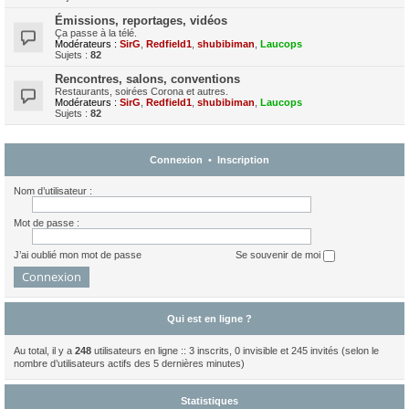
Émissions, reportages, vidéos
Ça passe à la télé.
Modérateurs :
SirG
,
Redfield1
,
shubibiman
,
Laucops
Sujets :
82
Rencontres, salons, conventions
Restaurants, soirées Corona et autres.
Modérateurs :
SirG
,
Redfield1
,
shubibiman
,
Laucops
Sujets :
82
Connexion
•
Inscription
Nom d’utilisateur :
Mot de passe :
J’ai oublié mon mot de passe
Se souvenir de moi
Qui est en ligne ?
Au total, il y a
248
utilisateurs en ligne :: 3 inscrits, 0 invisible et 245 invités (selon le
nombre d’utilisateurs actifs des 5 dernières minutes)
Statistiques