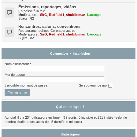
Émissions, reportages, vidéos
Ça passe à la télé.
Modérateurs :
SirG
,
Redfield1
,
shubibiman
,
Laucops
Sujets :
82
Rencontres, salons, conventions
Restaurants, soirées Corona et autres.
Modérateurs :
SirG
,
Redfield1
,
shubibiman
,
Laucops
Sujets :
82
Connexion
•
Inscription
Nom d’utilisateur :
Mot de passe :
J’ai oublié mon mot de passe
Se souvenir de moi
Qui est en ligne ?
Au total, il y a
234
utilisateurs en ligne :: 3 inscrits, 0 invisible et 231 invités (selon le
nombre d’utilisateurs actifs des 5 dernières minutes)
Statistiques