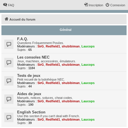
FAQ
Inscription
Connexion
Accueil du forum
Général
F.A.Q.
Questions Fréquemment Posées.
Modérateurs :
SirG
,
Redfield1
,
shubibiman
,
Laucops
Sujets :
65
Les consoles NEC
Jeux, machines, accessoires, émulateurs.
Modérateurs :
SirG
,
Redfield1
,
shubibiman
,
Laucops
Sujets :
1184
Tests de jeux
Petit recueil de la ludothèque NEC.
Modérateurs :
SirG
,
Redfield1
,
shubibiman
,
Laucops
Sujets :
44
Aides de jeux
Manuels, notices, soluces, cheat codes.
Modérateurs :
SirG
,
Redfield1
,
shubibiman
,
Laucops
Sujets :
190
English Section
Use this section if you can't deal with French.
Modérateurs :
SirG
,
Redfield1
,
shubibiman
,
Laucops
Sujets :
39