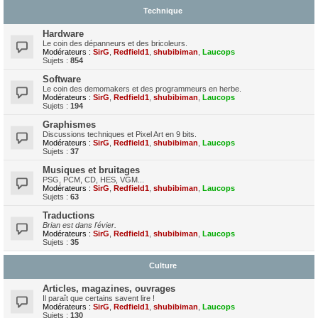
Technique
Hardware
Le coin des dépanneurs et des bricoleurs.
Modérateurs :
SirG
,
Redfield1
,
shubibiman
,
Laucops
Sujets :
854
Software
Le coin des demomakers et des programmeurs en herbe.
Modérateurs :
SirG
,
Redfield1
,
shubibiman
,
Laucops
Sujets :
194
Graphismes
Discussions techniques et Pixel Art en 9 bits.
Modérateurs :
SirG
,
Redfield1
,
shubibiman
,
Laucops
Sujets :
37
Musiques et bruitages
PSG, PCM, CD, HES, VGM...
Modérateurs :
SirG
,
Redfield1
,
shubibiman
,
Laucops
Sujets :
63
Traductions
Brian est dans l'évier.
Modérateurs :
SirG
,
Redfield1
,
shubibiman
,
Laucops
Sujets :
35
Culture
Articles, magazines, ouvrages
Il paraît que certains savent lire !
Modérateurs :
SirG
,
Redfield1
,
shubibiman
,
Laucops
Sujets :
130