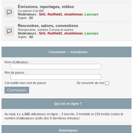
Émissions, reportages, vidéos
Ça passe à la télé.
Modérateurs :
SirG
,
Redfield1
,
shubibiman
,
Laucops
Sujets :
82
Rencontres, salons, conventions
Restaurants, soirées Corona et autres.
Modérateurs :
SirG
,
Redfield1
,
shubibiman
,
Laucops
Sujets :
82
Connexion
•
Inscription
Nom d’utilisateur :
Mot de passe :
J’ai oublié mon mot de passe
Se souvenir de moi
Qui est en ligne ?
Au total, il y a
242
utilisateurs en ligne :: 3 inscrits, 0 invisible et 239 invités (selon le
nombre d’utilisateurs actifs des 5 dernières minutes)
Statistiques