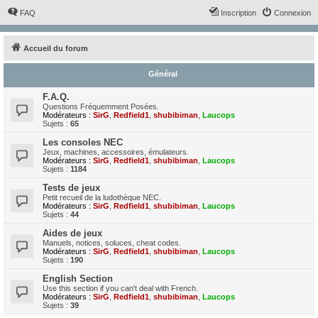
FAQ
Inscription
Connexion
Accueil du forum
Général
F.A.Q.
Questions Fréquemment Posées.
Modérateurs :
SirG
,
Redfield1
,
shubibiman
,
Laucops
Sujets :
65
Les consoles NEC
Jeux, machines, accessoires, émulateurs.
Modérateurs :
SirG
,
Redfield1
,
shubibiman
,
Laucops
Sujets :
1184
Tests de jeux
Petit recueil de la ludothèque NEC.
Modérateurs :
SirG
,
Redfield1
,
shubibiman
,
Laucops
Sujets :
44
Aides de jeux
Manuels, notices, soluces, cheat codes.
Modérateurs :
SirG
,
Redfield1
,
shubibiman
,
Laucops
Sujets :
190
English Section
Use this section if you can't deal with French.
Modérateurs :
SirG
,
Redfield1
,
shubibiman
,
Laucops
Sujets :
39