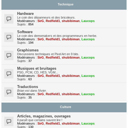
Technique
Hardware
Le coin des dépanneurs et des bricoleurs.
Modérateurs :
SirG
,
Redfield1
,
shubibiman
,
Laucops
Sujets :
854
Software
Le coin des demomakers et des programmeurs en herbe.
Modérateurs :
SirG
,
Redfield1
,
shubibiman
,
Laucops
Sujets :
194
Graphismes
Discussions techniques et Pixel Art en 9 bits.
Modérateurs :
SirG
,
Redfield1
,
shubibiman
,
Laucops
Sujets :
37
Musiques et bruitages
PSG, PCM, CD, HES, VGM...
Modérateurs :
SirG
,
Redfield1
,
shubibiman
,
Laucops
Sujets :
63
Traductions
Brian est dans l'évier.
Modérateurs :
SirG
,
Redfield1
,
shubibiman
,
Laucops
Sujets :
35
Culture
Articles, magazines, ouvrages
Il paraît que certains savent lire !
Modérateurs :
SirG
,
Redfield1
,
shubibiman
,
Laucops
Sujets :
130