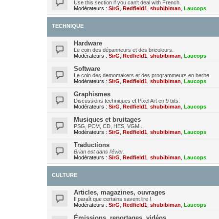
Use this section if you can't deal with French.
Modérateurs :
SirG
,
Redfield1
,
shubibiman
,
Laucops
TECHNIQUE
Hardware
Le coin des dépanneurs et des bricoleurs.
Modérateurs :
SirG
,
Redfield1
,
shubibiman
,
Laucops
Software
Le coin des demomakers et des programmeurs en herbe.
Modérateurs :
SirG
,
Redfield1
,
shubibiman
,
Laucops
Graphismes
Discussions techniques et Pixel Art en 9 bits.
Modérateurs :
SirG
,
Redfield1
,
shubibiman
,
Laucops
Musiques et bruitages
PSG, PCM, CD, HES, VGM...
Modérateurs :
SirG
,
Redfield1
,
shubibiman
,
Laucops
Traductions
Brian est dans l'évier.
Modérateurs :
SirG
,
Redfield1
,
shubibiman
,
Laucops
CULTURE
Articles, magazines, ouvrages
Il paraît que certains savent lire !
Modérateurs :
SirG
,
Redfield1
,
shubibiman
,
Laucops
Émissions, reportages, vidéos