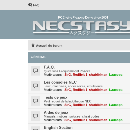
FAQ
Accueil du forum
GÉNÉRAL
F.A.Q.
Questions Fréquemment Posées.
Modérateurs :
SirG
,
Redfield1
,
shubibiman
,
Laucops
Les consoles NEC
Jeux, machines, accessoires, émulateurs.
Modérateurs :
SirG
,
Redfield1
,
shubibiman
,
Laucops
Tests de jeux
Petit recueil de la ludothèque NEC.
Modérateurs :
SirG
,
Redfield1
,
shubibiman
,
Laucops
Aides de jeux
Manuels, notices, soluces, cheat codes.
Modérateurs :
SirG
,
Redfield1
,
shubibiman
,
Laucops
English Section