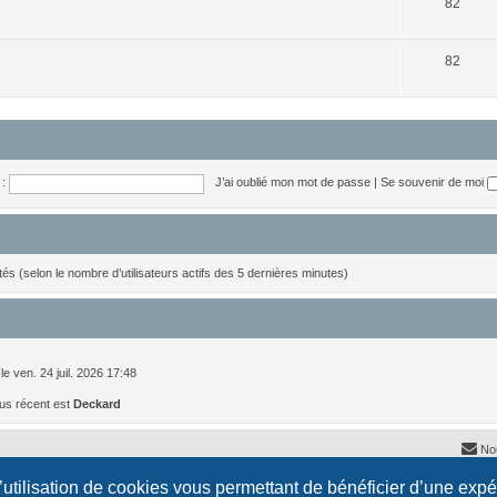
S
j
82
u
e
j
S
t
82
e
u
s
t
j
s
e
t
:
J’ai oublié mon mot de passe
|
Se souvenir de moi
s
nvités (selon le nombre d’utilisateurs actifs des 5 dernières minutes)
le ven. 24 juil. 2026 17:48
us récent est
Deckard
No
l’utilisation de cookies vous permettant de bénéficier d’une exp