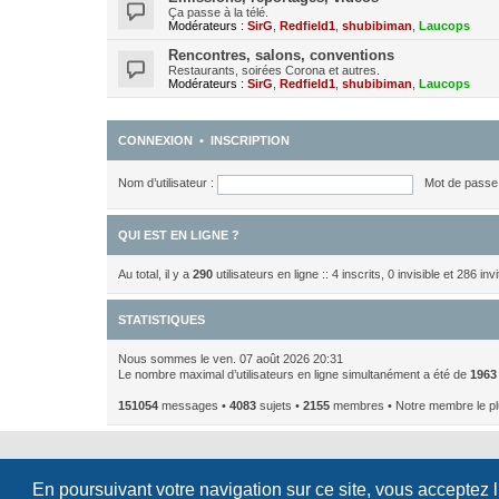
Ça passe à la télé.
Modérateurs :
SirG
,
Redfield1
,
shubibiman
,
Laucops
Rencontres, salons, conventions
Restaurants, soirées Corona et autres.
Modérateurs :
SirG
,
Redfield1
,
shubibiman
,
Laucops
CONNEXION
•
INSCRIPTION
Nom d’utilisateur :
Mot de passe 
QUI EST EN LIGNE ?
Au total, il y a
290
utilisateurs en ligne :: 4 inscrits, 0 invisible et 286 i
STATISTIQUES
Nous sommes le ven. 07 août 2026 20:31
Le nombre maximal d’utilisateurs en ligne simultanément a été de
1963
151054
messages •
4083
sujets •
2155
membres • Notre membre le pl
En poursuivant votre navigation sur ce site, vous acceptez 
Développé par
phpBB
® Forum Software © phpBB Limited