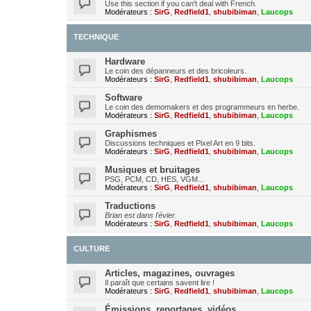
Use this section if you can't deal with French.
Modérateurs :
SirG
,
Redfield1
,
shubibiman
,
Laucops
TECHNIQUE
Hardware
Le coin des dépanneurs et des bricoleurs.
Modérateurs :
SirG
,
Redfield1
,
shubibiman
,
Laucops
Software
Le coin des demomakers et des programmeurs en herbe.
Modérateurs :
SirG
,
Redfield1
,
shubibiman
,
Laucops
Graphismes
Discussions techniques et Pixel Art en 9 bits.
Modérateurs :
SirG
,
Redfield1
,
shubibiman
,
Laucops
Musiques et bruitages
PSG, PCM, CD, HES, VGM...
Modérateurs :
SirG
,
Redfield1
,
shubibiman
,
Laucops
Traductions
Brian est dans l'évier.
Modérateurs :
SirG
,
Redfield1
,
shubibiman
,
Laucops
CULTURE
Articles, magazines, ouvrages
Il paraît que certains savent lire !
Modérateurs :
SirG
,
Redfield1
,
shubibiman
,
Laucops
Émissions, reportages, vidéos