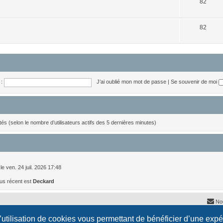
S
j
82
u
e
j
S
t
82
e
u
s
t
j
s
e
t
:
J’ai oublié mon mot de passe
|
Se souvenir de moi
s
nvités (selon le nombre d’utilisateurs actifs des 5 dernières minutes)
le ven. 24 juil. 2026 17:48
us récent est
Deckard
No
l’utilisation de cookies vous permettant de bénéficier d’une exp