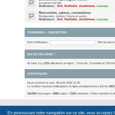
Ça passe à la télé.
Modérateurs :
SirG
,
Redfield1
,
shubibiman
,
Laucops
Rencontres, salons, conventions
Restaurants, soirées Corona et autres.
Modérateurs :
SirG
,
Redfield1
,
shubibiman
,
Laucops
CONNEXION
•
INSCRIPTION
Nom d’utilisateur :
Mot de passe 
QUI EST EN LIGNE ?
Au total, il y a
233
utilisateurs en ligne :: 3 inscrits, 0 invisible et 230 i
STATISTIQUES
Nous sommes le sam. 08 août 2026 12:36
Le nombre maximal d’utilisateurs en ligne simultanément a été de
1963
151054
messages •
4083
sujets •
2155
membres • Notre membre le pl
En poursuivant votre navigation sur ce site, vous acceptez 
Développé par
phpBB
® Forum Software © phpBB Limited