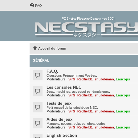
FAQ
Accueil du forum
GÉNÉRAL
F.A.Q.
Questions Fréquemment Posées.
Modérateurs :
SirG
,
Redfield1
,
shubibiman
,
Laucops
Les consoles NEC
Jeux, machines, accessoires, émulateurs.
Modérateurs :
SirG
,
Redfield1
,
shubibiman
,
Laucops
Tests de jeux
Petit recueil de la ludothèque NEC.
Modérateurs :
SirG
,
Redfield1
,
shubibiman
,
Laucops
Aides de jeux
Manuels, notices, soluces, cheat codes.
Modérateurs :
SirG
,
Redfield1
,
shubibiman
,
Laucops
English Section