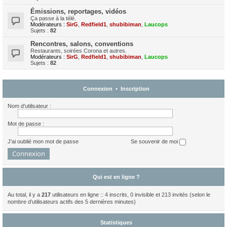
Émissions, reportages, vidéos
Ça passe à la télé.
Modérateurs :
SirG
,
Redfield1
,
shubibiman
,
Laucops
Sujets :
82
Rencontres, salons, conventions
Restaurants, soirées Corona et autres.
Modérateurs :
SirG
,
Redfield1
,
shubibiman
,
Laucops
Sujets :
82
Connexion
•
Inscription
Nom d’utilisateur :
Mot de passe :
J’ai oublié mon mot de passe
Se souvenir de moi
Qui est en ligne ?
Au total, il y a
217
utilisateurs en ligne :: 4 inscrits, 0 invisible et 213 invités (selon le
nombre d’utilisateurs actifs des 5 dernières minutes)
Statistiques