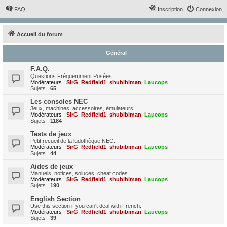
FAQ
Inscription
Connexion
Accueil du forum
Général
F.A.Q.
Questions Fréquemment Posées.
Modérateurs :
SirG
,
Redfield1
,
shubibiman
,
Laucops
Sujets :
65
Les consoles NEC
Jeux, machines, accessoires, émulateurs.
Modérateurs :
SirG
,
Redfield1
,
shubibiman
,
Laucops
Sujets :
1184
Tests de jeux
Petit recueil de la ludothèque NEC.
Modérateurs :
SirG
,
Redfield1
,
shubibiman
,
Laucops
Sujets :
44
Aides de jeux
Manuels, notices, soluces, cheat codes.
Modérateurs :
SirG
,
Redfield1
,
shubibiman
,
Laucops
Sujets :
190
English Section
Use this section if you can't deal with French.
Modérateurs :
SirG
,
Redfield1
,
shubibiman
,
Laucops
Sujets :
39