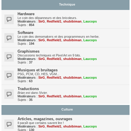
Technique
Hardware
Le coin des dépanneurs et des bricoleurs.
Modérateurs :
SirG
,
Redfield1
,
shubibiman
,
Laucops
Sujets :
854
Software
Le coin des demomakers et des programmeurs en herbe.
Modérateurs :
SirG
,
Redfield1
,
shubibiman
,
Laucops
Sujets :
194
Graphismes
Discussions techniques et Pixel Art en 9 bits.
Modérateurs :
SirG
,
Redfield1
,
shubibiman
,
Laucops
Sujets :
37
Musiques et bruitages
PSG, PCM, CD, HES, VGM...
Modérateurs :
SirG
,
Redfield1
,
shubibiman
,
Laucops
Sujets :
63
Traductions
Brian est dans l'évier.
Modérateurs :
SirG
,
Redfield1
,
shubibiman
,
Laucops
Sujets :
35
Culture
Articles, magazines, ouvrages
Il paraît que certains savent lire !
Modérateurs :
SirG
,
Redfield1
,
shubibiman
,
Laucops
Sujets :
130