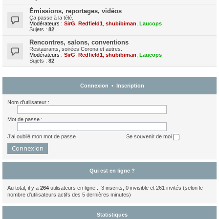
Émissions, reportages, vidéos
Ça passe à la télé.
Modérateurs :
SirG
,
Redfield1
,
shubibiman
,
Laucops
Sujets :
82
Rencontres, salons, conventions
Restaurants, soirées Corona et autres.
Modérateurs :
SirG
,
Redfield1
,
shubibiman
,
Laucops
Sujets :
82
Connexion
•
Inscription
Nom d’utilisateur :
Mot de passe :
J’ai oublié mon mot de passe
Se souvenir de moi
Qui est en ligne ?
Au total, il y a
264
utilisateurs en ligne :: 3 inscrits, 0 invisible et 261 invités (selon le
nombre d’utilisateurs actifs des 5 dernières minutes)
Statistiques