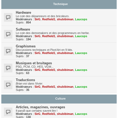
Technique
Hardware
Le coin des dépanneurs et des bricoleurs.
Modérateurs :
SirG
,
Redfield1
,
shubibiman
,
Laucops
Sujets :
854
Software
Le coin des demomakers et des programmeurs en herbe.
Modérateurs :
SirG
,
Redfield1
,
shubibiman
,
Laucops
Sujets :
194
Graphismes
Discussions techniques et Pixel Art en 9 bits.
Modérateurs :
SirG
,
Redfield1
,
shubibiman
,
Laucops
Sujets :
37
Musiques et bruitages
PSG, PCM, CD, HES, VGM...
Modérateurs :
SirG
,
Redfield1
,
shubibiman
,
Laucops
Sujets :
63
Traductions
Brian est dans l'évier.
Modérateurs :
SirG
,
Redfield1
,
shubibiman
,
Laucops
Sujets :
35
Culture
Articles, magazines, ouvrages
Il paraît que certains savent lire !
Modérateurs :
SirG
,
Redfield1
,
shubibiman
,
Laucops
Sujets :
130