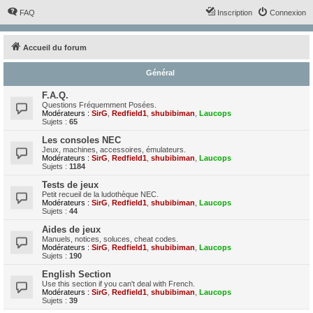
FAQ
Inscription
Connexion
Accueil du forum
Général
F.A.Q.
Questions Fréquemment Posées.
Modérateurs :
SirG
,
Redfield1
,
shubibiman
,
Laucops
Sujets :
65
Les consoles NEC
Jeux, machines, accessoires, émulateurs.
Modérateurs :
SirG
,
Redfield1
,
shubibiman
,
Laucops
Sujets :
1184
Tests de jeux
Petit recueil de la ludothèque NEC.
Modérateurs :
SirG
,
Redfield1
,
shubibiman
,
Laucops
Sujets :
44
Aides de jeux
Manuels, notices, soluces, cheat codes.
Modérateurs :
SirG
,
Redfield1
,
shubibiman
,
Laucops
Sujets :
190
English Section
Use this section if you can't deal with French.
Modérateurs :
SirG
,
Redfield1
,
shubibiman
,
Laucops
Sujets :
39