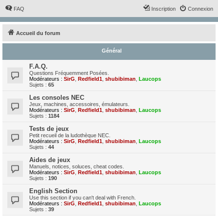
FAQ
Inscription
Connexion
Accueil du forum
Général
F.A.Q.
Questions Fréquemment Posées.
Modérateurs :
SirG
,
Redfield1
,
shubibiman
,
Laucops
Sujets :
65
Les consoles NEC
Jeux, machines, accessoires, émulateurs.
Modérateurs :
SirG
,
Redfield1
,
shubibiman
,
Laucops
Sujets :
1184
Tests de jeux
Petit recueil de la ludothèque NEC.
Modérateurs :
SirG
,
Redfield1
,
shubibiman
,
Laucops
Sujets :
44
Aides de jeux
Manuels, notices, soluces, cheat codes.
Modérateurs :
SirG
,
Redfield1
,
shubibiman
,
Laucops
Sujets :
190
English Section
Use this section if you can't deal with French.
Modérateurs :
SirG
,
Redfield1
,
shubibiman
,
Laucops
Sujets :
39