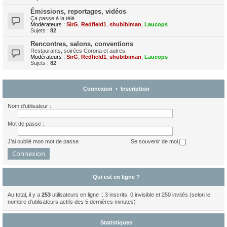
Émissions, reportages, vidéos
Ça passe à la télé.
Modérateurs :
SirG
,
Redfield1
,
shubibiman
,
Laucops
Sujets :
82
Rencontres, salons, conventions
Restaurants, soirées Corona et autres.
Modérateurs :
SirG
,
Redfield1
,
shubibiman
,
Laucops
Sujets :
82
Connexion
•
Inscription
Nom d’utilisateur :
Mot de passe :
J’ai oublié mon mot de passe
Se souvenir de moi
Qui est en ligne ?
Au total, il y a
253
utilisateurs en ligne :: 3 inscrits, 0 invisible et 250 invités (selon le
nombre d’utilisateurs actifs des 5 dernières minutes)
Statistiques