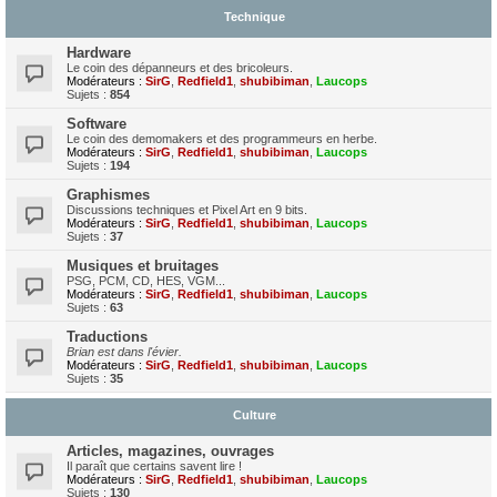
Technique
Hardware
Le coin des dépanneurs et des bricoleurs.
Modérateurs :
SirG
,
Redfield1
,
shubibiman
,
Laucops
Sujets :
854
Software
Le coin des demomakers et des programmeurs en herbe.
Modérateurs :
SirG
,
Redfield1
,
shubibiman
,
Laucops
Sujets :
194
Graphismes
Discussions techniques et Pixel Art en 9 bits.
Modérateurs :
SirG
,
Redfield1
,
shubibiman
,
Laucops
Sujets :
37
Musiques et bruitages
PSG, PCM, CD, HES, VGM...
Modérateurs :
SirG
,
Redfield1
,
shubibiman
,
Laucops
Sujets :
63
Traductions
Brian est dans l'évier.
Modérateurs :
SirG
,
Redfield1
,
shubibiman
,
Laucops
Sujets :
35
Culture
Articles, magazines, ouvrages
Il paraît que certains savent lire !
Modérateurs :
SirG
,
Redfield1
,
shubibiman
,
Laucops
Sujets :
130