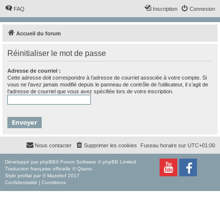
FAQ
Inscription
Connexion
Accueil du forum
Réinitialiser le mot de passe
Adresse de courriel :
Cette adresse doit correspondre à l’adresse de courriel associée à votre compte. Si
vous ne l’avez jamais modifié depuis le panneau de contrôle de l’utilisateur, il s’agit de
l’adresse de courriel que vous avez spécifiée lors de votre inscription.
Nous contacter
Supprimer les cookies
Fuseau horaire sur
UTC+01:00
Développé par
phpBB
® Forum Software © phpBB Limited
Traduction française officielle
©
Qiaeru
Style
proflat
par ©
Mazeltof
2017
Confidentialité
|
Conditions