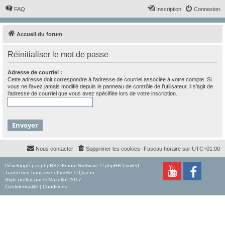
FAQ
Inscription
Connexion
Accueil du forum
Réinitialiser le mot de passe
Adresse de courriel :
Cette adresse doit correspondre à l’adresse de courriel associée à votre compte. Si
vous ne l’avez jamais modifié depuis le panneau de contrôle de l’utilisateur, il s’agit de
l’adresse de courriel que vous avez spécifiée lors de votre inscription.
Nous contacter
Supprimer les cookies
Fuseau horaire sur
UTC+01:00
Développé par
phpBB
® Forum Software © phpBB Limited
Traduction française officielle
©
Qiaeru
Style
proflat
par ©
Mazeltof
2017
Confidentialité
|
Conditions