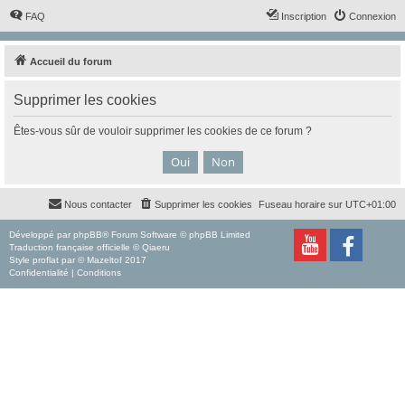
FAQ
Inscription
Connexion
Accueil du forum
Supprimer les cookies
Êtes-vous sûr de vouloir supprimer les cookies de ce forum ?
Nous contacter
Supprimer les cookies
Fuseau horaire sur
UTC+01:00
Développé par
phpBB
® Forum Software © phpBB Limited
Traduction française officielle
©
Qiaeru
Style
proflat
par ©
Mazeltof
2017
Confidentialité
|
Conditions