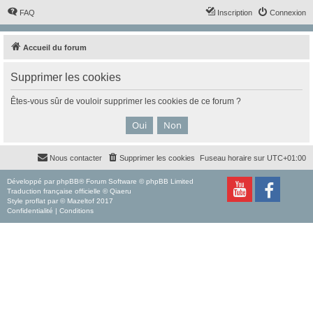
FAQ
Inscription
Connexion
Accueil du forum
Supprimer les cookies
Êtes-vous sûr de vouloir supprimer les cookies de ce forum ?
Nous contacter
Supprimer les cookies
Fuseau horaire sur
UTC+01:00
Développé par
phpBB
® Forum Software © phpBB Limited
Traduction française officielle
©
Qiaeru
Style
proflat
par ©
Mazeltof
2017
Confidentialité
|
Conditions