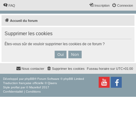
FAQ
Inscription
Connexion
Accueil du forum
Supprimer les cookies
Êtes-vous sûr de vouloir supprimer les cookies de ce forum ?
Nous contacter
Supprimer les cookies
Fuseau horaire sur
UTC+01:00
Développé par
phpBB
® Forum Software © phpBB Limited
Traduction française officielle
©
Qiaeru
Style
proflat
par ©
Mazeltof
2017
Confidentialité
|
Conditions