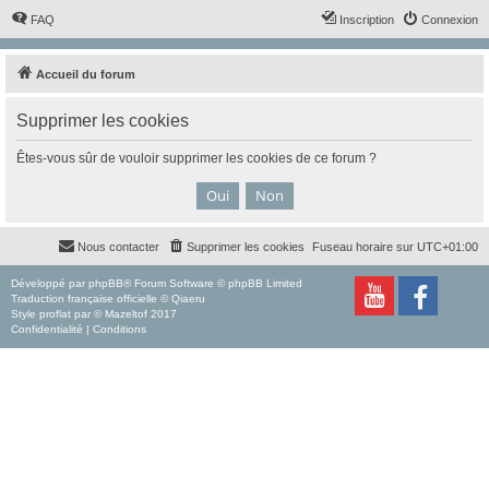
FAQ
Inscription
Connexion
Accueil du forum
Supprimer les cookies
Êtes-vous sûr de vouloir supprimer les cookies de ce forum ?
Nous contacter
Supprimer les cookies
Fuseau horaire sur
UTC+01:00
Développé par
phpBB
® Forum Software © phpBB Limited
Traduction française officielle
©
Qiaeru
Style
proflat
par ©
Mazeltof
2017
Confidentialité
|
Conditions