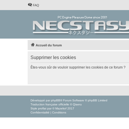
FAQ
Accueil du forum
Supprimer les cookies
Êtes-vous sûr de vouloir supprimer les cookies de ce forum ?
Développé par
phpBB
® Forum Software © phpBB Limited
Traduction française officielle
©
Qiaeru
Style
proflat
par ©
Mazeltof
2017
Confidentialité
|
Conditions