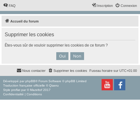
FAQ
Inscription
Connexion
Accueil du forum
Supprimer les cookies
Êtes-vous sûr de vouloir supprimer les cookies de ce forum ?
Nous contacter
Supprimer les cookies
Fuseau horaire sur
UTC+01:00
Développé par
phpBB
® Forum Software © phpBB Limited
Traduction française officielle
©
Qiaeru
Style
proflat
par ©
Mazeltof
2017
Confidentialité
|
Conditions