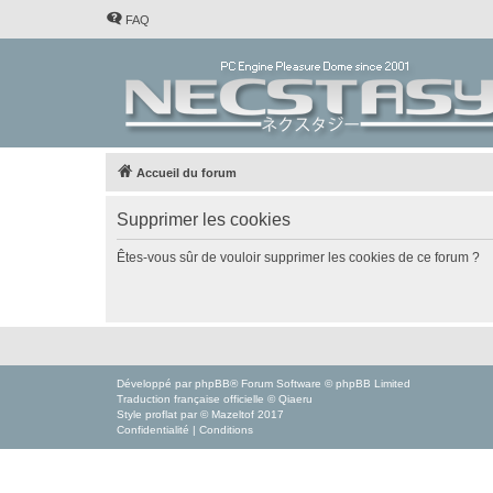
FAQ
Accueil du forum
Supprimer les cookies
Êtes-vous sûr de vouloir supprimer les cookies de ce forum ?
Développé par
phpBB
® Forum Software © phpBB Limited
Traduction française officielle
©
Qiaeru
Style
proflat
par ©
Mazeltof
2017
Confidentialité
|
Conditions