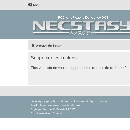
FAQ
Accueil du forum
Supprimer les cookies
Êtes-vous sûr de vouloir supprimer les cookies de ce forum ?
Développé par
phpBB
® Forum Software © phpBB Limited
Traduction française officielle
©
Qiaeru
Style
proflat
par ©
Mazeltof
2017
Confidentialité
|
Conditions