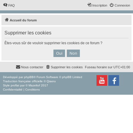
FAQ
Inscription
Connexion
Accueil du forum
Supprimer les cookies
Êtes-vous sûr de vouloir supprimer les cookies de ce forum ?
Nous contacter
Supprimer les cookies
Fuseau horaire sur
UTC+01:00
Développé par
phpBB
® Forum Software © phpBB Limited
Traduction française officielle
©
Qiaeru
Style
proflat
par ©
Mazeltof
2017
Confidentialité
|
Conditions