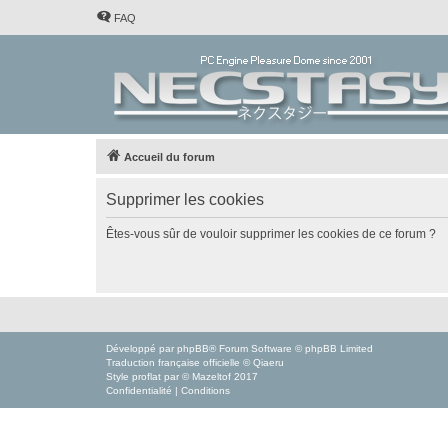
FAQ
Accueil du forum
Supprimer les cookies
Êtes-vous sûr de vouloir supprimer les cookies de ce forum ?
Développé par
phpBB
® Forum Software © phpBB Limited
Traduction française officielle
©
Qiaeru
Style
proflat
par ©
Mazeltof
2017
Confidentialité
|
Conditions