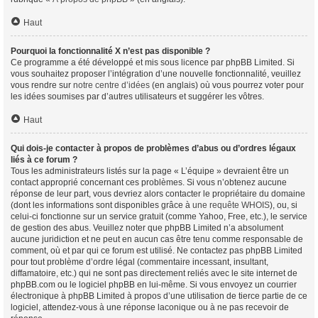
Haut
Pourquoi la fonctionnalité X n’est pas disponible ?
Ce programme a été développé et mis sous licence par phpBB Limited. Si
vous souhaitez proposer l’intégration d’une nouvelle fonctionnalité, veuillez
vous rendre sur
notre centre d’idées
(en anglais) où vous pourrez voter pour
les idées soumises par d’autres utilisateurs et suggérer les vôtres.
Haut
Qui dois-je contacter à propos de problèmes d’abus ou d’ordres légaux
liés à ce forum ?
Tous les administrateurs listés sur la page « L’équipe » devraient être un
contact approprié concernant ces problèmes. Si vous n’obtenez aucune
réponse de leur part, vous devriez alors contacter le propriétaire du domaine
(dont les informations sont disponibles grâce à
une requête WHOIS
), ou, si
celui-ci fonctionne sur un service gratuit (comme Yahoo, Free, etc.), le service
de gestion des abus. Veuillez noter que phpBB Limited n’a absolument
aucune juridiction et ne peut en aucun cas être tenu comme responsable de
comment, où et par qui ce forum est utilisé. Ne contactez pas phpBB Limited
pour tout problème d’ordre légal (commentaire incessant, insultant,
diffamatoire, etc.) qui ne sont pas directement reliés avec le site internet de
phpBB.com ou le logiciel phpBB en lui-même. Si vous envoyez un courrier
électronique à phpBB Limited à propos d’une utilisation de tierce partie de ce
logiciel, attendez-vous à une réponse laconique ou à ne pas recevoir de