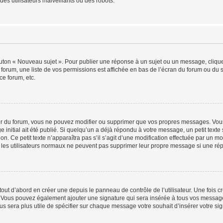
es utilisateurs malveillants ou des robots.
outon « Nouveau sujet ». Pour publier une réponse à un sujet ou un message, cliqu
 forum, une liste de vos permissions est affichée en bas de l’écran du forum ou du
ce forum, etc.
r du forum, vous ne pouvez modifier ou supprimer que vos propres messages. Vou
 initial ait été publié. Si quelqu’un a déjà répondu à votre message, un petit text
ion. Ce petit texte n’apparaîtra pas s’il s’agit d’une modification effectuée par un 
ue les utilisateurs normaux ne peuvent pas supprimer leur propre message si une ré
ut d’abord en créer une depuis le panneau de contrôle de l’utilisateur. Une fois c
ure. Vous pouvez également ajouter une signature qui sera insérée à tous vos mess
 vous sera plus utile de spécifier sur chaque message votre souhait d’insérer votre si