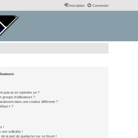
Inscription
Connexion
lisateurs
t puis-je en rejoindre un ?
 groupe d’utilisateurs ?
araissent dans une couleur différente ?
défaut » ?
s !
non sollicités !
e de la part de quelqu’un sur ce forum !