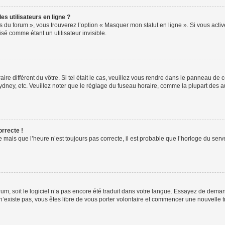
s utilisateurs en ligne ?
s du forum », vous trouverez l’option « Masquer mon statut en ligne ». Si vous activ
é comme étant un utilisateur invisible.
aire différent du vôtre. Si tel était le cas, veuillez vous rendre dans le panneau de co
ey, etc. Veuillez noter que le réglage du fuseau horaire, comme la plupart des autr
orrecte !
 mais que l’heure n’est toujours pas correcte, il est probable que l’horloge du serve
orum, soit le logiciel n’a pas encore été traduit dans votre langue. Essayez de deman
 n’existe pas, vous êtes libre de vous porter volontaire et commencer une nouvelle t