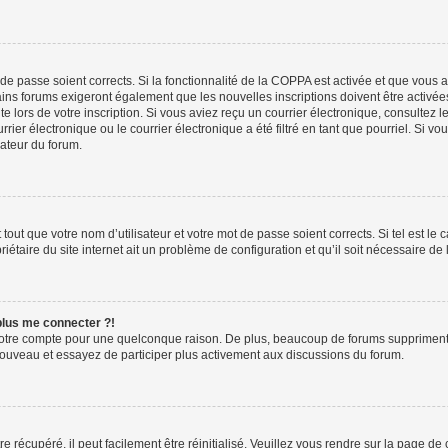
t de passe soient corrects. Si la fonctionnalité de la COPPA est activée et que vous 
ains forums exigeront également que les nouvelles inscriptions doivent être activée
te lors de votre inscription. Si vous aviez reçu un courrier électronique, consultez l
r électronique ou le courrier électronique a été filtré en tant que pourriel. Si vo
rateur du forum.
out que votre nom d’utilisateur et votre mot de passe soient corrects. Si tel est le
iétaire du site internet ait un problème de configuration et qu’il soit nécessaire de l
 plus me connecter ?!
votre compte pour une quelconque raison. De plus, beaucoup de forums suppriment pér
 nouveau et essayez de participer plus activement aux discussions du forum.
 récupéré, il peut facilement être réinitialisé. Veuillez vous rendre sur la page de