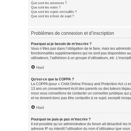
Que sont les annonces ?
Que sont les notes ?
Que sont les sujets verrouillés ?
Que sont les icônes de sujet ?
Problèmes de connexion et d’inscription
Pourquoi ai-je besoin de m’inscrire ?
Vous n’êtes pas dans l’obligation de le faire, mais les adminis
fonctionnalités supplémentaires qui ne sont pas disponibles aux 
utilisateurs, l’adhésion à un groupe d’utilisateurs, etc. L’insc
Haut
Qu’est-ce que la COPPA ?
La COPPA (pour « Child Online Privacy and Protection Act ») es
13 ans un consentement écrit des parents ou des tuteurs légaux
nous vous conseillons de contacter un conseiller juridique qui
et ne doivent donc pas être contactés à ce sujet, excepté lorsq
Haut
Pourquoi ne puis-je pas m’inscrire ?
Il est possible qu’un administrateur du forum ait désactivé les 
adresse IP ou interdit l’utilisation du nom d’utilisateur que vou