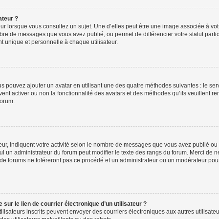
ateur ?
ur lorsque vous consultez un sujet. Une d’elles peut être une image associée à vo
mbre de messages que vous avez publié, ou permet de différencier votre statut parti
 unique et personnelle à chaque utilisateur.
ous pouvez ajouter un avatar en utilisant une des quatre méthodes suivantes : le serv
ent activer ou non la fonctionnalité des avatars et des méthodes qu’ils veuillent ren
forum.
ur, indiquent votre activité selon le nombre de messages que vous avez publié ou id
eul un administrateur du forum peut modifier le texte des rangs du forum. Merci de 
de forums ne toléreront pas ce procédé et un administrateur ou un modérateur pou
ur le lien de courrier électronique d’un utilisateur ?
s utilisateurs inscrits peuvent envoyer des courriers électroniques aux autres utili