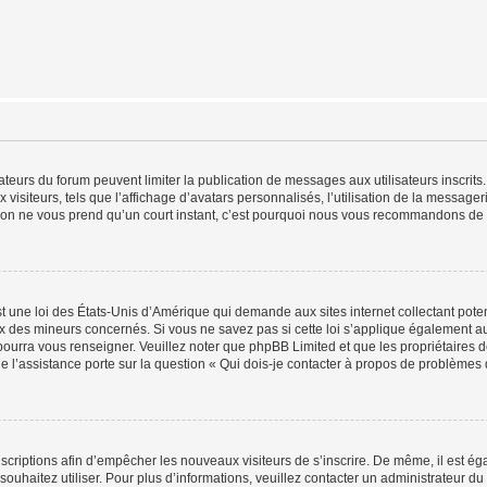
trateurs du forum peuvent limiter la publication de messages aux utilisateurs inscri
visiteurs, tels que l’affichage d’avatars personnalisés, l’utilisation de la messager
ription ne vous prend qu’un court instant, c’est pourquoi nous vous recommandons de l
t une loi des États-Unis d’Amérique qui demande aux sites internet collectant pot
 des mineurs concernés. Si vous ne savez pas si cette loi s’applique également au
 pourra vous renseigner. Veuillez noter que phpBB Limited et que les propriétaires
ue l’assistance porte sur la question « Qui dois-je contacter à propos de problèmes 
inscriptions afin d’empêcher les nouveaux visiteurs de s’inscrire. De même, il est é
s souhaitez utiliser. Pour plus d’informations, veuillez contacter un administrateur du