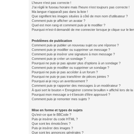
L’heure n’est pas correcte !
J’ai réglé le fuseau horaire mais l’heure n’est toujours pas correcte !
Ma langue n’apparaît pas dans la liste !
Que signifient les images situées à côté de mon nom d’utilisateur ?
Comment puis-je afficher un avatar ?
Quel est mon rang et comment puis-je le modifier ?
Pourquoi m’est-il demandé de me connecter lorsque je clique sur le lien 
Problèmes de publication
Comment puis-je publier un nouveau sujet ou une réponse ?
Comment puis-je modifier ou supprimer un message ?
Comment puis-je insérer une signature à mon message ?
Comment puis-je créer un sondage ?
Pourquoi ne puis-je pas ajouter plus d’options à un sondage ?
Comment puis-je modifier ou supprimer un sondage ?
Pourquoi ne puis-je pas accéder à un forum ?
Pourquoi ne puis-je pas transférer de pièces jointes ?
Pourquoi ai-je reçu un avertissement ?
Comment puis-je rapporter des messages à un modérateur ?
À quoi sert le bouton « Enregistrer comme brouillon » affiché lors de la 
Pourquoi mon message a-t-il besoin d’être approuvé ?
Comment puis-je remonter mes sujets ?
Mise en forme et types de sujets
Qu’est-ce que le BBCode ?
Puis-je insérer du code HTML ?
Que sont les émoticônes ?
Puis-je insérer des images ?
Que sont les annonces générales ?