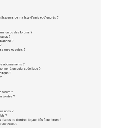
lisateurs de ma liste d’amis et d’ignorés ?
ans un ou des forums ?
sultat ?
blanche ?!
?
ssages et sujets ?
t les abonnements ?
onner à un sujet spécifique ?
ifique ?
 ?
ce forum ?
s jointes ?
cussions ?
ible ?
 d’abus ou d’ordres légaux liés à ce forum ?
r du forum ?