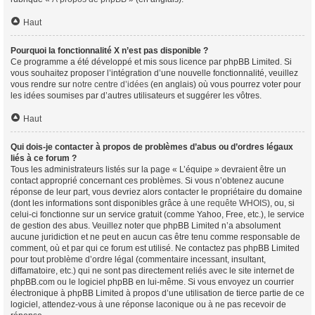
Haut
Pourquoi la fonctionnalité X n’est pas disponible ?
Ce programme a été développé et mis sous licence par phpBB Limited. Si
vous souhaitez proposer l’intégration d’une nouvelle fonctionnalité, veuillez
vous rendre sur
notre centre d’idées
(en anglais) où vous pourrez voter pour
les idées soumises par d’autres utilisateurs et suggérer les vôtres.
Haut
Qui dois-je contacter à propos de problèmes d’abus ou d’ordres légaux
liés à ce forum ?
Tous les administrateurs listés sur la page « L’équipe » devraient être un
contact approprié concernant ces problèmes. Si vous n’obtenez aucune
réponse de leur part, vous devriez alors contacter le propriétaire du domaine
(dont les informations sont disponibles grâce à
une requête WHOIS
), ou, si
celui-ci fonctionne sur un service gratuit (comme Yahoo, Free, etc.), le service
de gestion des abus. Veuillez noter que phpBB Limited n’a absolument
aucune juridiction et ne peut en aucun cas être tenu comme responsable de
comment, où et par qui ce forum est utilisé. Ne contactez pas phpBB Limited
pour tout problème d’ordre légal (commentaire incessant, insultant,
diffamatoire, etc.) qui ne sont pas directement reliés avec le site internet de
phpBB.com ou le logiciel phpBB en lui-même. Si vous envoyez un courrier
électronique à phpBB Limited à propos d’une utilisation de tierce partie de ce
logiciel, attendez-vous à une réponse laconique ou à ne pas recevoir de