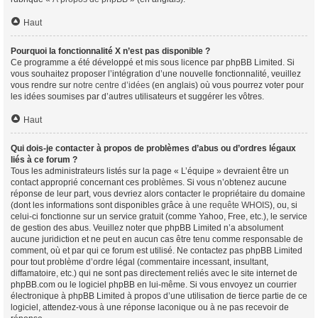
Haut
Pourquoi la fonctionnalité X n’est pas disponible ?
Ce programme a été développé et mis sous licence par phpBB Limited. Si
vous souhaitez proposer l’intégration d’une nouvelle fonctionnalité, veuillez
vous rendre sur
notre centre d’idées
(en anglais) où vous pourrez voter pour
les idées soumises par d’autres utilisateurs et suggérer les vôtres.
Haut
Qui dois-je contacter à propos de problèmes d’abus ou d’ordres légaux
liés à ce forum ?
Tous les administrateurs listés sur la page « L’équipe » devraient être un
contact approprié concernant ces problèmes. Si vous n’obtenez aucune
réponse de leur part, vous devriez alors contacter le propriétaire du domaine
(dont les informations sont disponibles grâce à
une requête WHOIS
), ou, si
celui-ci fonctionne sur un service gratuit (comme Yahoo, Free, etc.), le service
de gestion des abus. Veuillez noter que phpBB Limited n’a absolument
aucune juridiction et ne peut en aucun cas être tenu comme responsable de
comment, où et par qui ce forum est utilisé. Ne contactez pas phpBB Limited
pour tout problème d’ordre légal (commentaire incessant, insultant,
diffamatoire, etc.) qui ne sont pas directement reliés avec le site internet de
phpBB.com ou le logiciel phpBB en lui-même. Si vous envoyez un courrier
électronique à phpBB Limited à propos d’une utilisation de tierce partie de ce
logiciel, attendez-vous à une réponse laconique ou à ne pas recevoir de