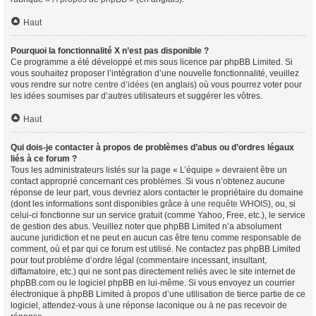
Haut
Pourquoi la fonctionnalité X n’est pas disponible ?
Ce programme a été développé et mis sous licence par phpBB Limited. Si
vous souhaitez proposer l’intégration d’une nouvelle fonctionnalité, veuillez
vous rendre sur
notre centre d’idées
(en anglais) où vous pourrez voter pour
les idées soumises par d’autres utilisateurs et suggérer les vôtres.
Haut
Qui dois-je contacter à propos de problèmes d’abus ou d’ordres légaux
liés à ce forum ?
Tous les administrateurs listés sur la page « L’équipe » devraient être un
contact approprié concernant ces problèmes. Si vous n’obtenez aucune
réponse de leur part, vous devriez alors contacter le propriétaire du domaine
(dont les informations sont disponibles grâce à
une requête WHOIS
), ou, si
celui-ci fonctionne sur un service gratuit (comme Yahoo, Free, etc.), le service
de gestion des abus. Veuillez noter que phpBB Limited n’a absolument
aucune juridiction et ne peut en aucun cas être tenu comme responsable de
comment, où et par qui ce forum est utilisé. Ne contactez pas phpBB Limited
pour tout problème d’ordre légal (commentaire incessant, insultant,
diffamatoire, etc.) qui ne sont pas directement reliés avec le site internet de
phpBB.com ou le logiciel phpBB en lui-même. Si vous envoyez un courrier
électronique à phpBB Limited à propos d’une utilisation de tierce partie de ce
logiciel, attendez-vous à une réponse laconique ou à ne pas recevoir de